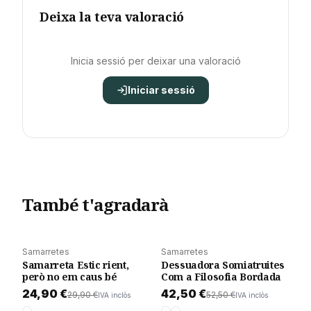
Deixa la teva valoració
Inicia sessió per deixar una valoració
Iniciar sessió
També t'agradarà
Samarretes
Samarretes
POPULAR
POPULAR
Afegir a la cistella
Afegir a la cistella
Samarreta Estic rient,
Dessuadora Somiatruites
-
17
%
-
19
%
però no em caus bé
Com a Filosofia Bordada
24,90 €
42,50 €
29,90 €
52,50 €
IVA inclòs
IVA inclòs