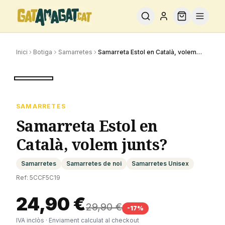
Inici
Botiga
Samarretes
Samarreta Estol en Català, volem
junts?
POPULAR
-
17
%
SAMARRETES
Samarreta Estol en
Català, volem junts?
Samarretes
Samarretes de noi
Samarretes Unisex
Ref:
5CCF5C19
24,90 €
29,90 €
-
17
%
IVA inclòs · Enviament calculat al checkout