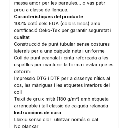
massa amor per les paraules… o vas patir
prou a classe de llengua.
Característiques del producte
100% cotó dels EUA (colors llisos) amb
certificació Oeko-Tex per garantir seguretat i
qualitat
Construcció de punt tubular sense costures
laterals per a una caiguda neta i uniforme
Coll de punt acanalat i cinta reforçada a les
espatlles per mantenir la forma i evitar que es
deformi
Impressió DTG i DTF per a dissenys nítids al
cos, les mànigues i les etiquetes interiors del
coll
Teixit de gruix mitjà (180 g/m²) amb etiqueta
arrencable i tall clàssic de caiguda relaxada
Instruccions de cura
Lleixiu sense clor: utilitzar només si cal
No planxar