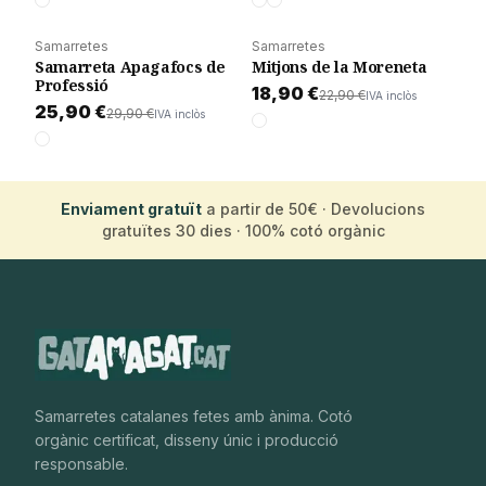
Samarretes
Samarretes
POPULAR
POPULAR
Afegir a la cistella
Afegir a la cistella
Samarreta Apagafocs de
Mitjons de la Moreneta
-
13
%
-
17
%
Professió
18,90 €
22,90 €
IVA inclòs
25,90 €
29,90 €
IVA inclòs
Enviament gratuït
a partir de 50€ · Devolucions
gratuïtes 30 dies · 100% cotó orgànic
Samarretes catalanes fetes amb ànima. Cotó
orgànic certificat, disseny únic i producció
responsable.